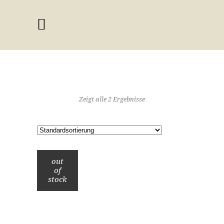
Zeigt alle 2 Ergebnisse
out
of
stock