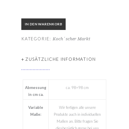
IN DEN WARENKORB
KATEGORIE:
Koch´scher Markt
+
ZUSÄTZLICHE INFORMATION
Abmessung
ca. 98×98 cm
in cm ca.
Variable
Wir fertigen alle unsere
Maße:
Produkte auch in individuellen
Maßen an. Bitte fragen Sie
diesbezüglich gerne bei uns