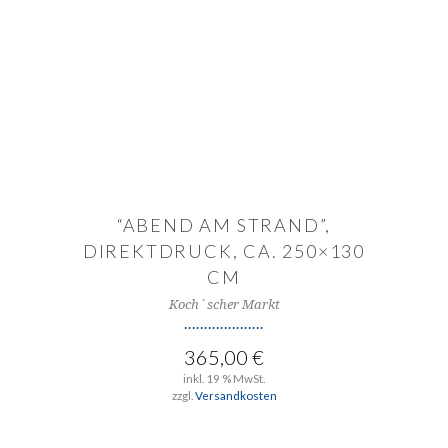
IN DEN WARENKORB
“ABEND AM STRAND”,
DIREKTDRUCK, CA. 250×130
CM
Koch´scher Markt
365,00
€
inkl. 19 % MwSt.
zzgl.
Versandkosten