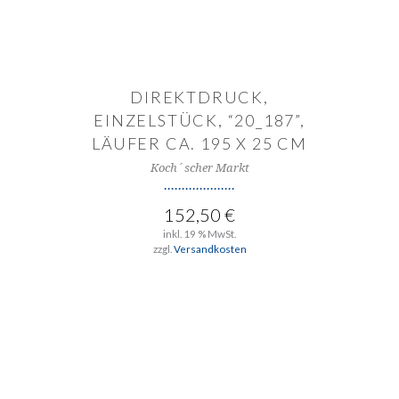
DIREKTDRUCK,
EINZELSTÜCK, “20_187”,
LÄUFER CA. 195 X 25 CM
Koch´scher Markt
152,50
€
inkl. 19 % MwSt.
zzgl.
Versandkosten