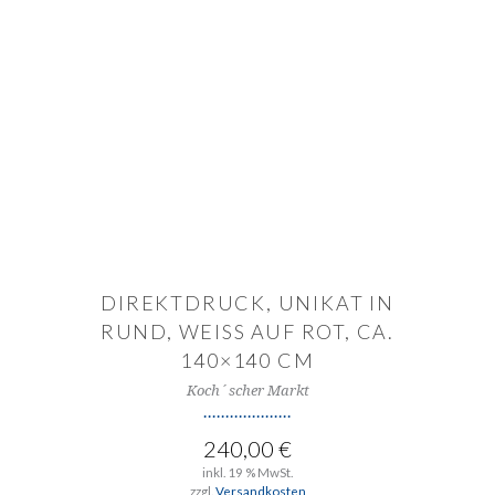
IN DEN WARENKORB
DIREKTDRUCK, UNIKAT IN
RUND, WEISS AUF ROT, CA.
140×140 CM
Koch´scher Markt
240,00
€
inkl. 19 % MwSt.
zzgl.
Versandkosten