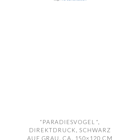
IN DEN WARENKORB
“PARADIESVOGEL “,
DIREKTDRUCK, SCHWARZ
AUF GRAU, CA. 150×120 CM