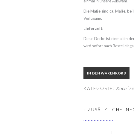
einmal in unsere Auswahl.
Die Maße sind ca. Maße, bei 
Verfügung.
Lieferzeit:
Diese Decke ist einmal im de
wird sofort nach Bestelleing
IN DEN WARENKORB
KATEGORIE:
Koch´sc
+
ZUSÄTZLICHE IN