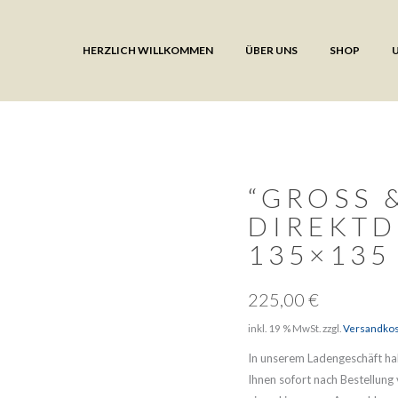
HERZLICH WILLKOMMEN
ÜBER UNS
SHOP
“GROSS &
DIREKTD
135×135
225,00
€
inkl. 19 % MwSt.
zzgl.
Versandko
In unserem Ladengeschäft hab
Ihnen sofort nach Bestellung