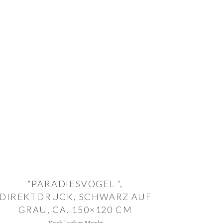
IN DEN WARENKORB
“PARADIESVOGEL “,
DIREKTDRUCK, SCHWARZ AUF
GRAU, CA. 150×120 CM