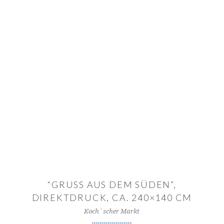
IN DEN WARENKORB
“GRUSS AUS DEM SÜDEN”,
DIREKTDRUCK, CA. 240×140 CM
Koch´scher Markt