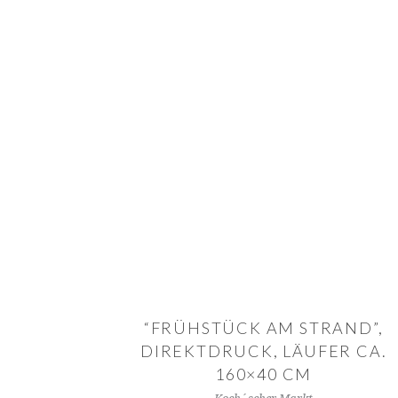
IN DEN WARENKORB
“FRÜHSTÜCK AM STRAND”,
DIREKTDRUCK, LÄUFER CA.
160×40 CM