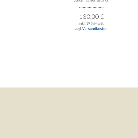
Koch´scher Markt
130,00
€
inkl. 19 % MwSt.
zzgl.
Versandkosten